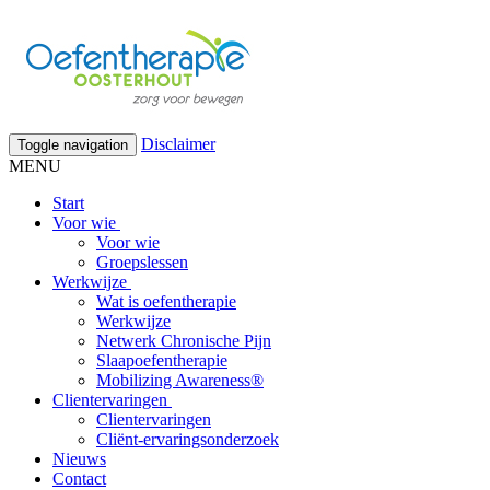
Disclaimer
Toggle navigation
MENU
Start
Voor wie
Voor wie
Groepslessen
Werkwijze
Wat is oefentherapie
Werkwijze
Netwerk Chronische Pijn
Slaapoefentherapie
Mobilizing Awareness®
Clientervaringen
Clientervaringen
Cliënt-ervaringsonderzoek
Nieuws
Contact